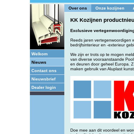
Over ons
Onze kozijnen
KK Kozijnen productnie
Exclusieve vertegenwoordigin
Reeds jaren vertegenwoordigen wi
bedrijfsinterieur en -exterieur geb
Welkom
We zijn er trots op te mogen meld
van diverse vooraanstaande Pool
Nieuws
en deuren door geheel Europa. Ze 
maken gebruik van Aluplast kunstst
Contact ons
Nieuwsbrief
Dealer login
Doe mee aan dit voordeel en wordt