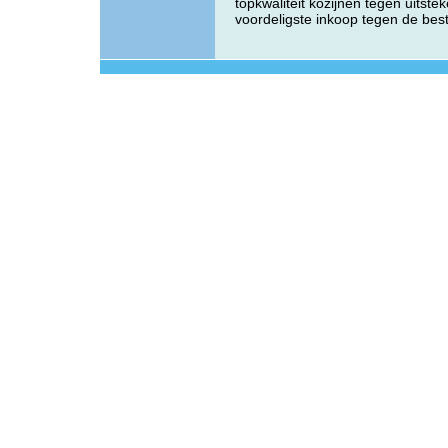
topkwaliteit kozijnen tegen uitst
voordeligste inkoop tegen de best